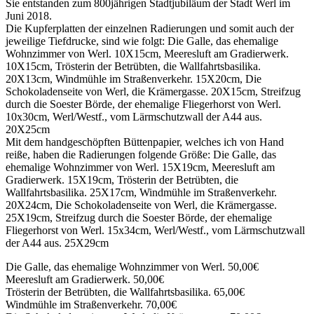
Sie entstanden zum 800jährigen Stadtjubiläum der Stadt Werl im
Juni 2018.
Die Kupferplatten der einzelnen Radierungen und somit auch der
jeweilige Tiefdrucke, sind wie folgt: Die Galle, das ehemalige
Wohnzimmer von Werl. 10X15cm, Meeresluft am Gradierwerk.
10X15cm, Trösterin der Betrübten, die Wallfahrtsbasilika.
20X13cm, Windmühle im Straßenverkehr. 15X20cm, Die
Schokoladenseite von Werl, die Krämergasse. 20X15cm, Streifzug
durch die Soester Börde, der ehemalige Fliegerhorst von Werl.
10x30cm, Werl/Westf., vom Lärmschutzwall der A44 aus.
20X25cm
Mit dem handgeschöpften Büttenpapier, welches ich von Hand
reiße, haben die Radierungen folgende Größe: Die Galle, das
ehemalige Wohnzimmer von Werl. 15X19cm, Meeresluft am
Gradierwerk. 15X19cm, Trösterin der Betrübten, die
Wallfahrtsbasilika. 25X17cm, Windmühle im Straßenverkehr.
20X24cm, Die Schokoladenseite von Werl, die Krämergasse.
25X19cm, Streifzug durch die Soester Börde, der ehemalige
Fliegerhorst von Werl. 15x34cm, Werl/Westf., vom Lärmschutzwall
der A44 aus. 25X29cm
Die Galle, das ehemalige Wohnzimmer von Werl. 50,00€
Meeresluft am Gradierwerk. 50,00€
Trösterin der Betrübten, die Wallfahrtsbasilika. 65,00€
Windmühle im Straßenverkehr. 70,00€