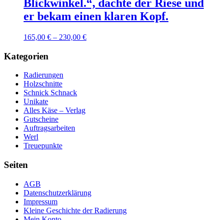
Blickwinkel.“, dachte der Riese und
mehrere
auf
Varianten
er bekam einen klaren Kopf.
der
auf.
Produktseite
Die
gewählt
165,00
€
–
230,00
€
Optionen
werden
können
Kategorien
auf
Dieses
der
Produkt
Produktseite
Radierungen
weist
gewählt
Holzschnitte
mehrere
werden
Schnick Schnack
Varianten
Unikate
auf.
Alles Käse – Verlag
Die
Gutscheine
Optionen
Auftragsarbeiten
können
Werl
auf
Treuepunkte
der
Produktseite
Seiten
gewählt
werden
AGB
Datenschutzerklärung
Impressum
Kleine Geschichte der Radierung
Mein Konto