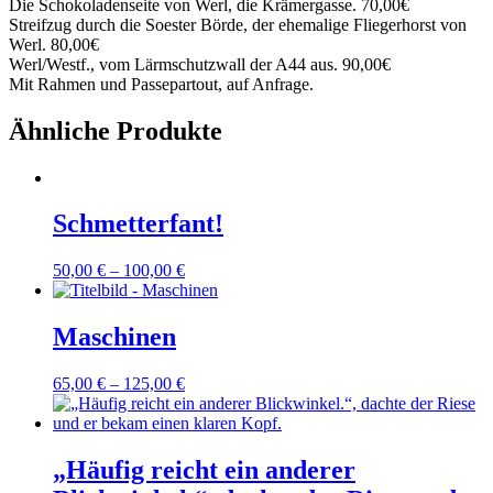
Die Schokoladenseite von Werl, die Krämergasse. 70,00€
Streifzug durch die Soester Börde, der ehemalige Fliegerhorst von
Werl. 80,00€
Werl/Westf., vom Lärmschutzwall der A44 aus. 90,00€
Mit Rahmen und Passepartout, auf Anfrage.
Ähnliche Produkte
Schmetterfant!
50,00
€
–
100,00
€
Dieses
Maschinen
Produkt
weist
65,00
€
–
125,00
€
mehrere
Varianten
auf.
Dieses
Die
Produkt
„Häufig reicht ein anderer
Optionen
weist
können