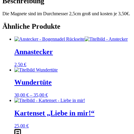
Beschreibung
Die Magnete sind im Durchmesser 2,5cm groß und kosten je 3,50€.
Ähnliche Produkte
Annastecker
2,50
€
Dieses
Wundertüte
Produkt
weist
30,00
€
–
35,00
€
mehrere
Varianten
auf.
Dieses
Kartenset „Liebe in mir!“
Die
Produkt
Optionen
weist
können
25,00
€
mehrere
auf
Varianten