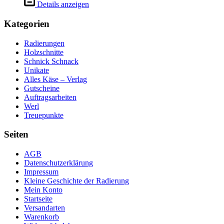
der
Details anzeigen
auf.
Produktseite
Die
gewählt
Kategorien
Optionen
werden
können
auf
Radierungen
der
Holzschnitte
Produktseite
Schnick Schnack
gewählt
Unikate
werden
Alles Käse – Verlag
Gutscheine
Auftragsarbeiten
Werl
Treuepunkte
Seiten
AGB
Datenschutzerklärung
Impressum
Kleine Geschichte der Radierung
Mein Konto
Startseite
Versandarten
Warenkorb